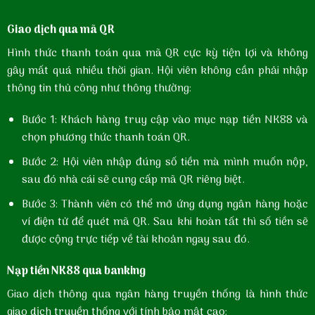
Giao dịch qua mã QR
Hình thức thanh toán qua mã QR cực kỳ tiện lợi và không
gây mất quá nhiều thời gian. Hội viên không cần phải nhập
thông tin thủ công như thông thường:
Bước 1: Khách hàng truy cập vào mục nạp tiền NK88 và
chọn phương thức thanh toán QR.
Bước 2: Hội viên nhập đúng số tiền mà mình muốn nộp,
sau đó nhà cái sẽ cung cấp mã QR riêng biệt.
Bước 3: Thành viên có thể mở ứng dụng ngân hàng hoặc
ví điện tử để quét mã QR. Sau khi hoàn tất thì số tiền sẽ
được cộng trực tiếp về tài khoản ngay sau đó.
Nạp tiền NK88 qua banking
Giao dịch thông qua ngân hàng truyền thống là hình thức
giao dịch truyền thống với tính bảo mật cao: