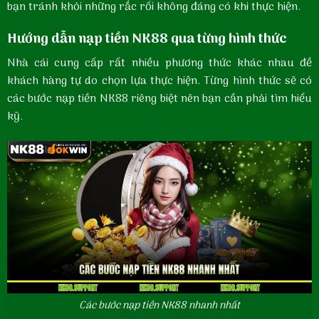
bạn tránh khỏi những rắc rối không đáng có khi thực hiện.
Hướng dẫn nạp tiền NK88 qua từng hình thức
Nhà cái cung cấp rất nhiều phương thức khác nhau đề
khách hàng tự do chọn lựa thực hiện. Từng hình thức sẽ có
các bước nạp tiền NK88 riêng biệt nên bạn cần phải tìm hiểu
kỹ.
Các bước nạp tiền NK88 nhanh nhất