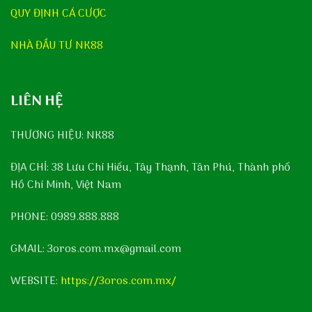
QUY ĐỊNH CÁ CƯỢC
NHÀ ĐẦU TƯ NK88
LIÊN HỆ
THƯƠNG HIỆU: NK88
ĐỊA CHỈ:
38 Lưu Chí Hiếu, Tây Thạnh, Tân Phú, Thành phố
Hồ Chí Minh, Việt Nam
PHONE: 0989.888.888
GMAIL:
3oros.com.mx@gmail.com
WEBSITE:
https://3oros.com.mx/