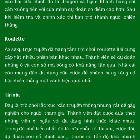
vào hai cửa chính đó là dragon và tiger. Khách hàng chỉ
cần xuống tiền với cửa mình dự đoán có điểm cao hơn. Sau
khi kiểm tra và chính xác thì bạn trở thành người chiến
thắng.
Roulette
Ae sexy trực tuyến đã nâng tầm trò chơi roulette khi cung
cấp rất nhiều phiên bản khác nhau. Thành viên sẽ dự đoán
những ô và con số mà bóng có khả năng lăn qua. Nhà cái
còn mang đến đa dạng cửa cược để khách hàng tăng cơ
hội chiến thắng một cách hiệu quả nhất.
Tài xỉu
Đây là trò chơi lắc xúc xắc truyền thống nhưng rất dễ gây
nghiện cho người tham gia. Thành viên đặt cược dựa theo
những viên xí ngầu với đa dạng hình thức khác nhau.
Trong đó phổ biến nhất đó là cửa chẵn lẻ, tài xỉu, cược đôi,
dự đoán con số chính xác,… Game có tốc độ khá nhanh