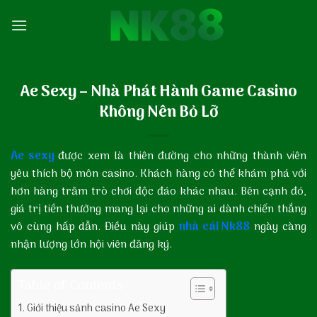
Ae Sexy – Nhà Phát Hành Game Casino
Không Nên Bỏ Lỡ
Ae sexy
được
xem là thiên đường cho những thành viên
yêu thích bộ môn casino. Khách hàng có thể khám phá với
hơn hàng trăm trò chơi độc đáo khác nhau. Bên cạnh đó,
giá trị tiền thưởng mang lại cho những ai dành chiến thắng
vô cùng hấp dẫn. Điều này giúp
nhà cái Nk88
ngày càng
nhận lượng lớn hội viên đăng ký.
Table of Contents
Giới thiệu sảnh casino Ae Sexy