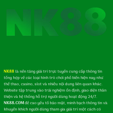
NK88
là nền tảng giải trí trực tuyến cung cấp thông tin
tổng hợp về các loại hình trò chơi phổ biến hiện nay như
thể thao, casino, slot và nhiều nội dung liên quan khác.
Website tập trung vào trải nghiệm ổn định, giao diện thân
thiện và hệ thống hỗ trợ người dùng hoạt động 24/7.
NK88.COM
đề cao yếu tố bảo mật, minh bạch thông tin và
khuyến khích người dùng tham gia giải trí một cách có