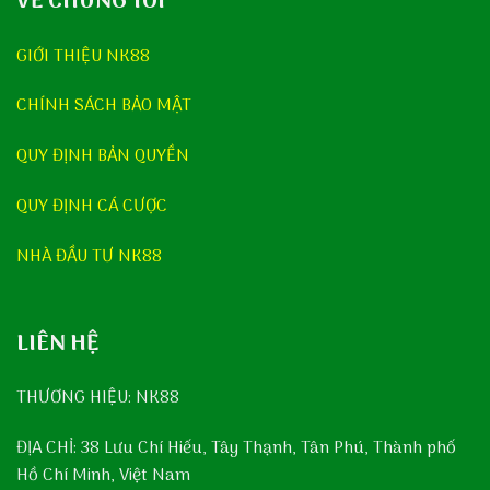
VỀ CHÚNG TÔI
GIỚI THIỆU NK88
CHÍNH SÁCH BẢO MẬT
QUY ĐỊNH BẢN QUYỀN
QUY ĐỊNH CÁ CƯỢC
NHÀ ĐẦU TƯ NK88
LIÊN HỆ
THƯƠNG HIỆU: NK88
ĐỊA CHỈ:
38 Lưu Chí Hiếu, Tây Thạnh, Tân Phú, Thành phố
Hồ Chí Minh, Việt Nam