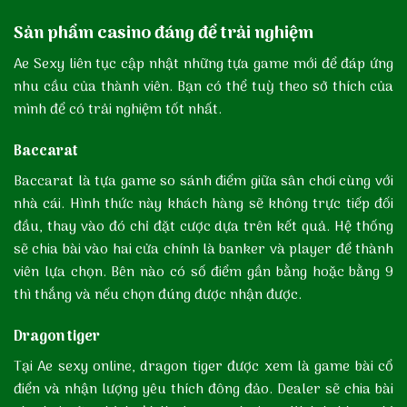
Sản phẩm casino đáng để trải nghiệm
Ae Sexy liên tục cập nhật những tựa game mới để đáp ứng
nhu cầu của thành viên. Bạn có thể tuỳ theo sở thích của
mình để có trải nghiệm tốt nhất.
Baccarat
Baccarat là tựa game so sánh điểm giữa sân chơi cùng với
nhà cái. Hình thức này khách hàng sẽ không trực tiếp đối
đầu, thay vào đó chỉ đặt cược dựa trên kết quả. Hệ thống
sẽ chia bài vào hai cửa chính là banker và player để thành
viên lựa chọn. Bên nào có số điểm gần bằng hoặc bằng 9
thì thắng và nếu chọn đúng được nhận được.
Dragon tiger
Tại Ae sexy online, dragon tiger được xem là game bài cổ
điển và nhận lượng yêu thích đông đảo. Dealer sẽ chia bài