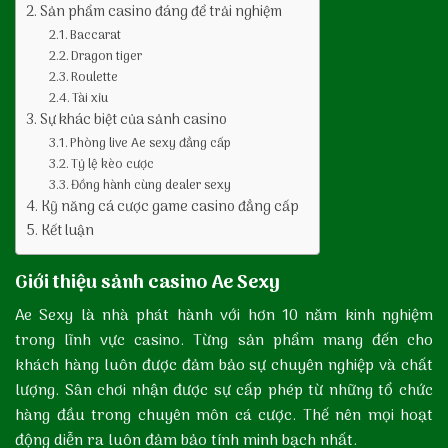
Sản phẩm casino đáng để trải nghiệm
Baccarat
Dragon tiger
Roulette
Tài xỉu
Sự khác biệt của sảnh casino
Phòng live Ae sexy đẳng cấp
Tỷ lệ kèo cược
Đồng hành cùng dealer sexy
Kỹ năng cá cược game casino đẳng cấp
Kết luận
Giới thiệu sảnh casino Ae Sexy
Ae Sexy là nhà phát hành với hơn 10 năm kinh nghiệm
trong lĩnh vực casino. Từng sản phẩm mang đến cho
khách hàng luôn được đảm bảo sự chuyên nghiệp và chất
lượng. Sân chơi nhận được sự cấp phép từ những tổ chức
hàng đầu trong chuyên môn cá cược. Thế nên mọi hoạt
động diễn ra luôn đảm bảo tính minh bạch nhất.