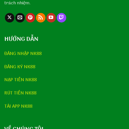
trách nhiệm.
HƯỚNG DẪN
ĐĂNG NHẬP NK88
ĐĂNG KÝ NK88
NẠP TIỀN NK88
RÚT TIỀN NK88
TẢI APP NK88