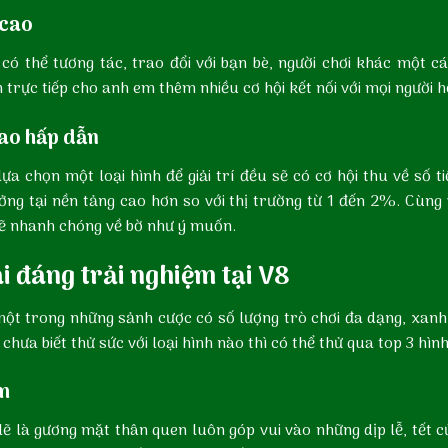
 cao
 có thể tương tác, trao đổi với bạn bè, người chơi khác một c
trực tiếp cho anh em thêm nhiều cơ hội kết nối với mọi người h
cao hấp dẫn
lựa chọn một loại hình để giải trí đều sẽ có cơ hội thu về số t
ưởng tại nền tảng cao hơn so với thị trường từ 1 đến 2%. Cùng
 sẽ nhanh chóng về bờ như ý muốn.
i đáng trải nghiệm tại V8
 một trong những sảnh cược có số lượng trò chơi đa dạng, xanh 
chưa biết thử sức với loại hình nào thì có thể thử qua top 3 hìn
m
lẽ là gương mặt thân quen luôn góp vui vào những dịp lễ, tết c