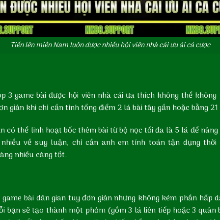
Tiến lên miền Nam luôn được nhiều hội viên nhà cái ưu ái cá cược
top 3 game bài được hội viên nhà cái ưa thích không thể không
ơn giản khi chỉ cần tính tổng điểm 2 lá bài tây gần hoặc bằng 21
 có thể linh hoạt bốc thêm bài từ bộ nọc tối đa là 5 lá để nâng
hiều về suy luận, chỉ cần anh em tính toán tận dụng thời 
àng nhiều càng tốt.
t game bài dân gian tuy đơn giản nhưng không kém phần hấp d
ỗi bạn sẽ tạo thành một phỏm (gồm 3 lá liên tiếp hoặc 3 quân b