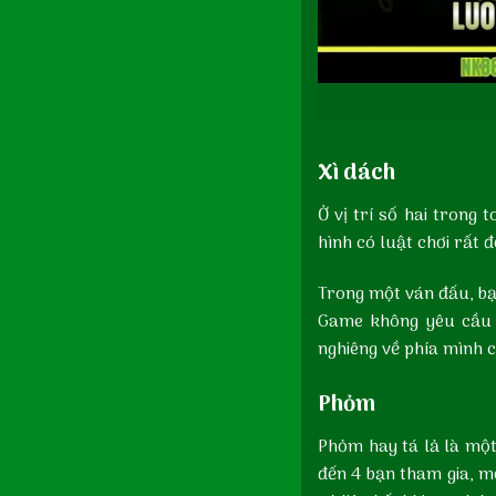
Xì dách
Ở vị trí số hai trong 
hình có luật chơi rất đ
Trong một ván đấu, bạn
Game không yêu cầu n
nghiêng về phía mình c
Phỏm
Phỏm hay tá lả là mộ
đến 4 bạn tham gia, m